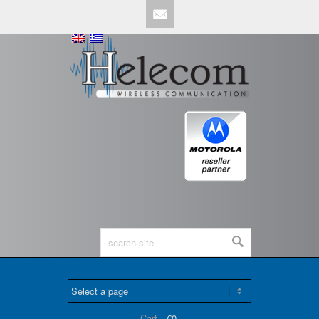
Mail
Cart -
€0