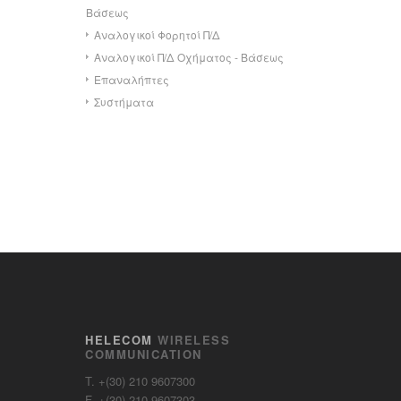
Βάσεως
Αναλογικοί Φορητοί Π/Δ
Αναλογικοί Π/Δ Οχήματος - Βάσεως
Επαναλήπτες
Συστήματα
HELECOM
WIRELESS
COMMUNICATION
T. +(30) 210 9607300
F. +(30) 210 9607303