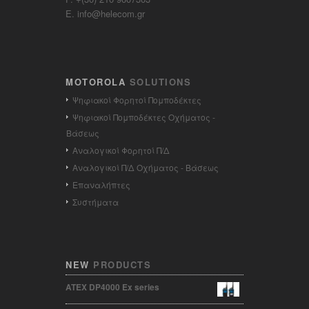
E. info@helecom.gr
MOTOROLA
SOLUTIONS
Ψηφιακοί Φορητοί Πομποδέκτες
Ψηφιακοί Πομποδέκτες Οχήματος -
Βάσεως
Αναλογικοί Φορητοί Π/Δ
Αναλογικοί Π/Δ Οχήματος - Βάσεως
Επαναλήπτες
Συστήματα
NEW
PRODUCTS
ATEX DP4000 Ex series