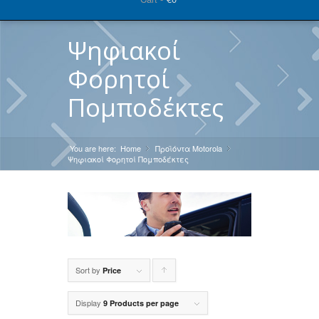
Ψηφιακοί
Φορητοί
Πομποδέκτες
You are here:
Home
Προϊόντα Motorola
»
»
Ψηφιακοί Φορητοί Πομποδέκτες
Sort by
Click
Price
to
Display
9 Products per page
order