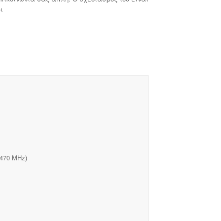
ι
-470 MHz)