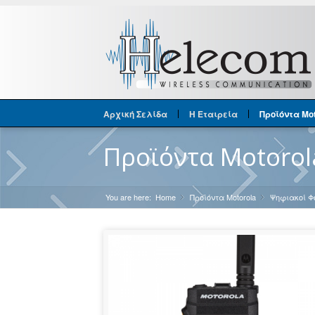
Αρχική Σελίδα
Η Εταιρεία
Προϊόντα Mot
Προϊόντα Motorol
You are here:
Home
Προϊόντα Motorola
»
Ψηφιακοί Φ
»