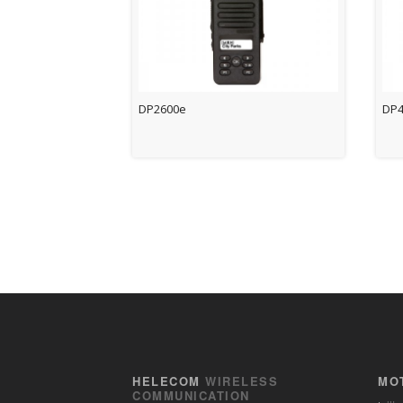
DP2600e
DP4
HELECOM
WIRELESS
MO
COMMUNICATION