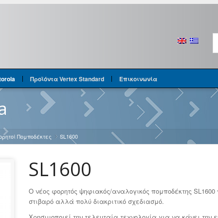
orola
Προϊόντα Vertex Standard
Επικοινωνία
a
ορητοί Πομποδέκτες
SL1600
»
SL1600
Ο νέος φορητός ψηφιακός/αναλογικός πομποδέκτης SL1600 
στιβαρό αλλά πολύ διακριτικό σχεδιασμό.
Χρησιμοποιεί την τελευταία τεχνολογία για να κάνει την 