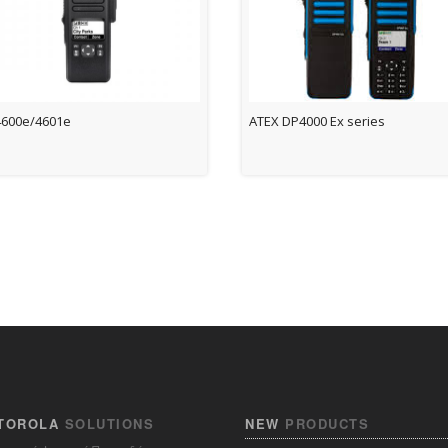
600e/4601e
ATEX DP4000 Ex series
TOROLA
SOLUTIONS
NEW
PRODUCTS