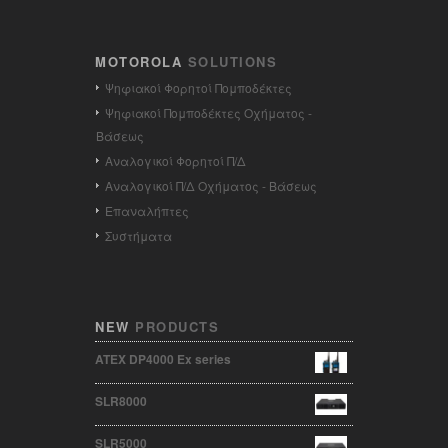
MOTOROLA
SOLUTIONS
Ψηφιακοί Φορητοί Πομποδέκτες
Ψηφιακοί Πομποδέκτες Οχήματος -
Βάσεως
Αναλογικοί Φορητοί Π/Δ
Αναλογικοί Π/Δ Οχήματος - Βάσεως
Επαναλήπτες
Συστήματα
NEW
PRODUCTS
ATEX DP4000 Ex series
SLR8000
SLR5000