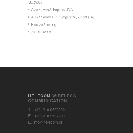
Βάσεως
Αναλογικοί Φορητοί Π/Δ
Αναλογικοί Π/Δ Οχήματος - Βάσεως
Επαναλήπτες
Συστήματα
HELECOM
WIRELESS
COMMUNICATION
T. +(30) 210 9607300
F. +(30) 210 9607303
E. info@helecom.gr