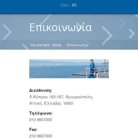
Cart -
€0
Επικοινωνία
You are here:
Home
Επικοινωνία
»
Διεύθυνση:
Λ.Κύπρου 163-167, Αργυρούπολη,
Αττική, Ελλάδα, 16451
Τηλέφωνο:
210 9607300
Fax:
210 9607303