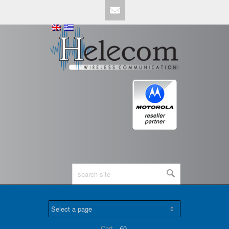
Mail
Cart -
€0