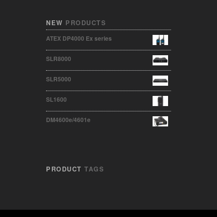
NEW
PRODUCTS
ATEX DP4000 Ex series
SLR8000
SLR5000
SL1600
DM4600e/4601e
PRODUCT
TAGS